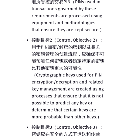
准所管控的交易PIN（PINs used in
transactions governed by these
requirements are processed using
equipment and methodologies
that ensure they are kept secure.）
控制目标2（Control Objective 2）：
用于PIN加密/解密的密钥以及相关
的密钥管理的创建流程，应确保不可
能预测任何密钥或者确定特定的密钥
比其他密钥更大的可能性
（Cryptographic keys used for PIN
encryption/decryption and related
key management are created using
processes that ensure that it is not
possible to predict any key or
determine that certain keys are
more probable than other keys.）
控制目标3（Control Objective 3）：
密钥应在安全的方式下运送和传输