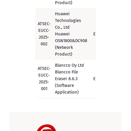
Product)
Huawei
Technologies
ATSEC-
Co., Ltd
EUCC-
Huawei
EUCC
Substantial
2025-
OSN1800&DC908
002
(Network
Product)
Blancco Oy Ltd
ATSEC-
Blancco File
EUCC-
Eraser 8.6.3
EUCC
Substantial
2025-
(Software
001
Application)