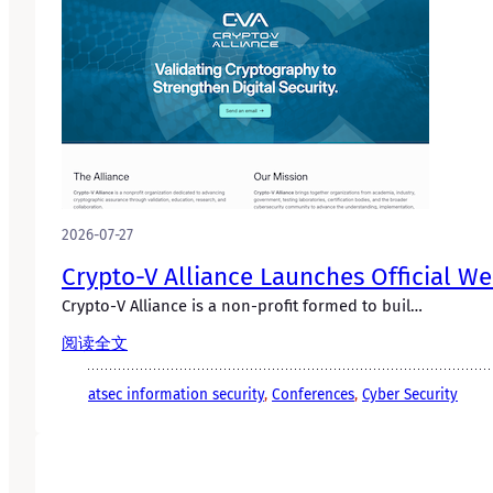
2026-07-27
Crypto-V Alliance Launches Official We
Crypto-V Alliance is a non-profit formed to buil…
阅读全文
atsec information security
, 
Conferences
, 
Cyber Security