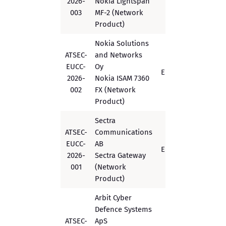
2026-
Nokia Lightspan
003
MF-2 (Network
Product)
Nokia Solutions
ATSEC-
and Networks
EUCC-
Oy
EUCC
Substantial
2026-
Nokia ISAM 7360
002
FX (Network
Product)
Sectra
ATSEC-
Communications
EUCC-
AB
EUCC
High/EA
2026-
Sectra Gateway
001
(Network
Product)
Arbit Cyber
Defence Systems
ATSEC-
ApS