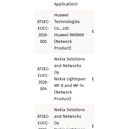
Application)
Huawei
ATSEC-
Technologies
EUCC-
Co., Ltd.
EUCC
Substantial
2026-
Huawei MA5800
005
(Network
Product)
Nokia Solutions
and Networks
ATSEC-
Oy
EUCC-
Nokia Lightspan
EUCC
Substantial
2026-
MF-8 and MF-14
004
(Network
Product)
Nokia Solutions
ATSEC-
and Networks
EUCC-
Oy
EUCC
Substantial