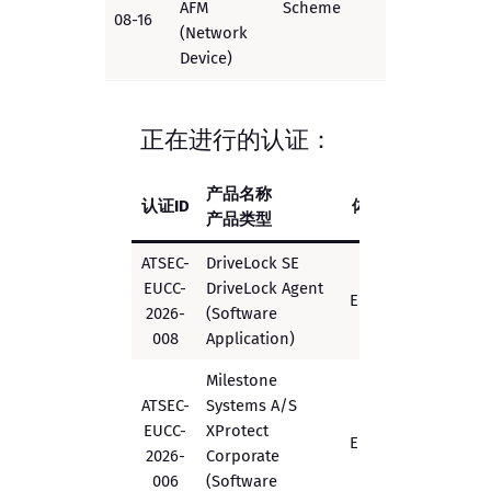
AFM
Scheme
08-16
(Network
Device)
正在进行的认证：
产品名称
认证ID
体系
保障级
产品类型
ATSEC-
DriveLock SE
EUCC-
DriveLock Agent
Substanti
EUCC
2026-
(Software
EAL3+
008
Application)
Milestone
ATSEC-
Systems A/S
EUCC-
XProtect
EUCC
Substantial
2026-
Corporate
006
(Software