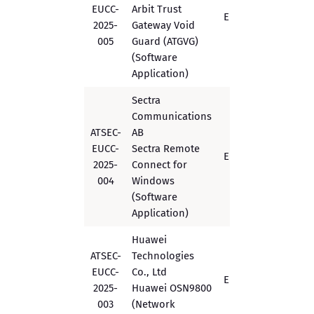
EUCC-
Arbit Trust
EUCC
High/EA
2025-
Gateway Void
005
Guard (ATGVG)
(Software
Application)
Sectra
Communications
ATSEC-
AB
EUCC-
Sectra Remote
EUCC
High/EA
2025-
Connect for
004
Windows
(Software
Application)
Huawei
ATSEC-
Technologies
EUCC-
Co., Ltd
EUCC
Substantial
2025-
Huawei OSN9800
003
(Network