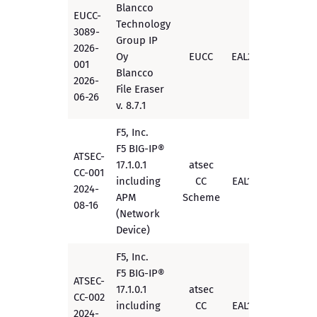
Blancco
EUCC-
Technology
3089-
Group IP
2026-
Oy
EUCC
EAL2+
Active
001
Blancco
2026-
File Eraser
06-26
v. 8.7.1
F5, Inc.
F5 BIG-IP®
ATSEC-
17.1.0.1
atsec
CC-001
including
CC
EAL1+
Active
2024-
APM
Scheme
08-16
(Network
Device)
F5, Inc.
F5 BIG-IP®
ATSEC-
17.1.0.1
atsec
CC-002
including
CC
EAL1+
Active
2024-