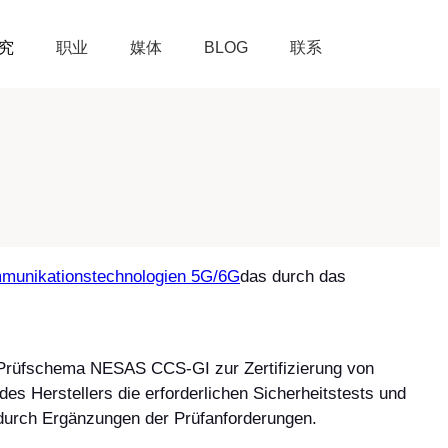
究
职业
媒体
BLOG
联系
ommunikationstechnologien 5G/6G
das durch das
s Prüfschema NESAS CCS-GI zur Zertifizierung von
es Herstellers die erforderlichen Sicherheitstests und
urch Ergänzungen der Prüfanforderungen.