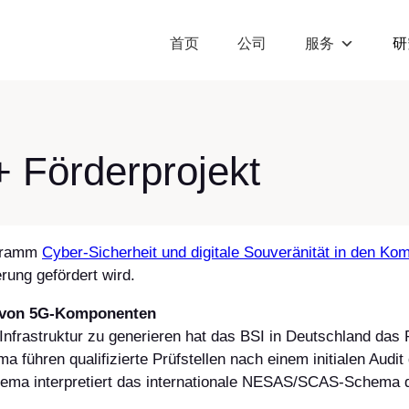
首页
公司
服务
研
 Förderprojekt
ogramm
Cyber-Sicherheit und digitale Souveränität in den K
ung gefördert wird.
g von 5G-Komponenten
Infrastruktur zu generieren hat das BSI in Deutschland da
ühren qualifizierte Prüfstellen nach einem initialen Audit d
ma interpretiert das internationale NESAS/SCAS-Schema d