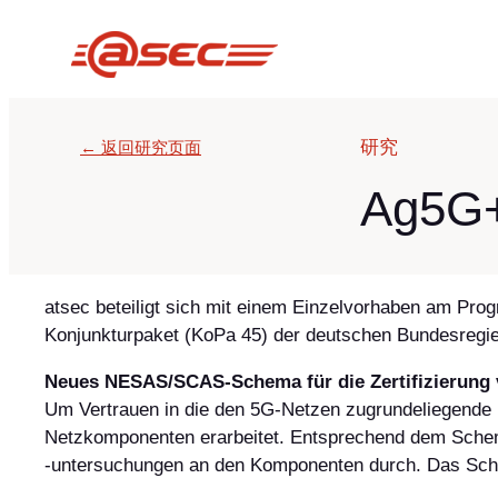
跳
至
内
容
研究
← 返回研究页面
Ag5G+
atsec beteiligt sich mit einem Einzelvorhaben am Pr
Konjunkturpaket (KoPa 45) der deutschen Bundesregier
Neues NESAS/SCAS-Schema für die Zertifizierun
Um Vertrauen in die den 5G-Netzen zugrundeliegende 
Netzkomponenten erarbeitet. Entsprechend dem Schema f
-untersuchungen an den Komponenten durch. Das Sche