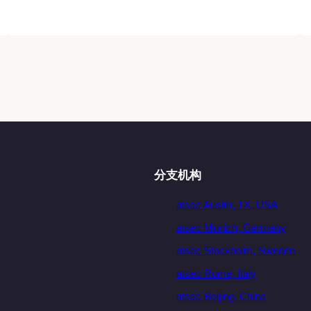
分支机构
atsec Austin, TX, USA
atsec Munich, Germany
atsec Stockholm, Sweden
atsec Rome, Italy
atsec Beijing, China